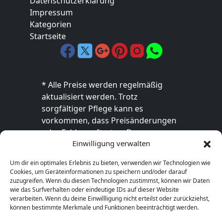
Datenschutzerklärung
Impressum
Kategorien
Startseite
* Alle Preise werden regelmäßig
aktualisiert werden. Trotz
sorgfältiger Pflege kann es
vorkommen, dass Preisänderungen
oder Fehler auftreten. Der
Einwilligung verwalten
endgültige Preis sowie die
Verfügbarkeit des Produkts sind
Um dir ein optimales Erlebnis zu bieten, verwenden wir Technologien wie
ausschließlich im jeweiligen Online-
Cookies, um Geräteinformationen zu speichern und/oder darauf
Shop des Anbieters verbindlich. Bitte
zuzugreifen. Wenn du diesen Technologien zustimmst, können wir Daten
wie das Surfverhalten oder eindeutige IDs auf dieser Website
überprüfe den Preis vor dem Kauf
verarbeiten. Wenn du deine Einwillligung nicht erteilst oder zurückziehst,
direkt beim Händler.
können bestimmte Merkmale und Funktionen beeinträchtigt werden.