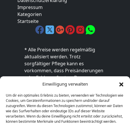
Datenschutzerklärung
Impressum
Kategorien
Startseite
* Alle Preise werden regelmäßig
aktualisiert werden. Trotz
sorgfältiger Pflege kann es
vorkommen, dass Preisänderungen
oder Fehler auftreten. Der
Einwilligung verwalten
endgültige Preis sowie die
Verfügbarkeit des Produkts sind
Um dir ein optimales Erlebnis zu bieten, verwenden wir Technologien wie
ausschließlich im jeweiligen Online-
Cookies, um Geräteinformationen zu speichern und/oder darauf
Shop des Anbieters verbindlich. Bitte
zuzugreifen. Wenn du diesen Technologien zustimmst, können wir Daten
wie das Surfverhalten oder eindeutige IDs auf dieser Website
überprüfe den Preis vor dem Kauf
verarbeiten. Wenn du deine Einwillligung nicht erteilst oder zurückziehst,
direkt beim Händler.
können bestimmte Merkmale und Funktionen beeinträchtigt werden.