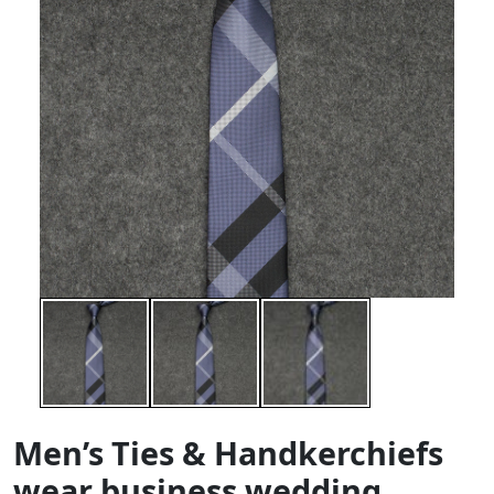
Men’s Ties & Handkerchiefs
wear business wedding