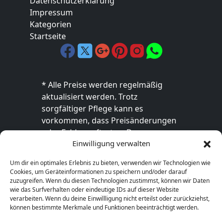
Datenschutzerklärung
Impressum
Kategorien
Startseite
* Alle Preise werden regelmäßig
aktualisiert werden. Trotz
sorgfältiger Pflege kann es
vorkommen, dass Preisänderungen
oder Fehler auftreten. Der
Einwilligung verwalten
endgültige Preis sowie die
Verfügbarkeit des Produkts sind
Um dir ein optimales Erlebnis zu bieten, verwenden wir Technologien wie
ausschließlich im jeweiligen Online-
Cookies, um Geräteinformationen zu speichern und/oder darauf
Shop des Anbieters verbindlich. Bitte
zuzugreifen. Wenn du diesen Technologien zustimmst, können wir Daten
wie das Surfverhalten oder eindeutige IDs auf dieser Website
überprüfe den Preis vor dem Kauf
verarbeiten. Wenn du deine Einwillligung nicht erteilst oder zurückziehst,
direkt beim Händler.
können bestimmte Merkmale und Funktionen beeinträchtigt werden.