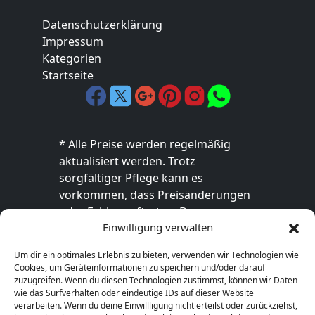
Datenschutzerklärung
Impressum
Kategorien
Startseite
* Alle Preise werden regelmäßig
aktualisiert werden. Trotz
sorgfältiger Pflege kann es
vorkommen, dass Preisänderungen
oder Fehler auftreten. Der
Einwilligung verwalten
endgültige Preis sowie die
Verfügbarkeit des Produkts sind
Um dir ein optimales Erlebnis zu bieten, verwenden wir Technologien wie
ausschließlich im jeweiligen Online-
Cookies, um Geräteinformationen zu speichern und/oder darauf
Shop des Anbieters verbindlich. Bitte
zuzugreifen. Wenn du diesen Technologien zustimmst, können wir Daten
wie das Surfverhalten oder eindeutige IDs auf dieser Website
überprüfe den Preis vor dem Kauf
verarbeiten. Wenn du deine Einwillligung nicht erteilst oder zurückziehst,
direkt beim Händler.