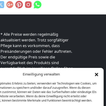
* Alle Preise werden regelmäßig
aktualisiert werden. Trotz sorgfältiger
Pflege kann es vorkommen, dass
Preisänderungen oder Fehler auftreten.
Der endgültige Preis sowie die
Verfügbarkeit des Produkts sind
ausschließlich im jeweiligen Online-Shop
des Anbieters verbindlich. Bitte
Einwilligung verwalten
überprüfe den Preis vor dem Kauf direkt
optimales Erlebnis zu bieten, verwenden wir Technologien wie Cookies, um
beim Händler.
mationen zu speichern und/oder darauf zuzugreifen. Wenn du diesen
n zustimmst, können wir Daten wie das Surfverhalten oder eindeutige IDs
ebsite verarbeiten. Wenn du deine Einwillligung nicht erteilst oder
t, können bestimmte Merkmale und Funktionen beeinträchtigt werden.