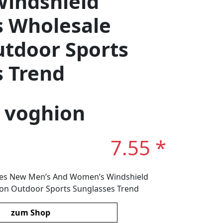
indshield
s Wholesale
utdoor Sports
s Trend
: voghion
7.55 *
sses New Men’s And Women’s Windshield
ion Outdoor Sports Sunglasses Trend
zum Shop