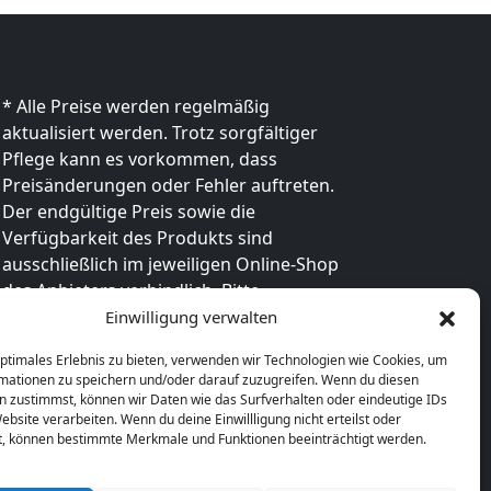
* Alle Preise werden regelmäßig
aktualisiert werden. Trotz sorgfältiger
Pflege kann es vorkommen, dass
Preisänderungen oder Fehler auftreten.
Der endgültige Preis sowie die
Verfügbarkeit des Produkts sind
ausschließlich im jeweiligen Online-Shop
des Anbieters verbindlich. Bitte
überprüfe den Preis vor dem Kauf direkt
Einwilligung verwalten
beim Händler.
optimales Erlebnis zu bieten, verwenden wir Technologien wie Cookies, um
mationen zu speichern und/oder darauf zuzugreifen. Wenn du diesen
n zustimmst, können wir Daten wie das Surfverhalten oder eindeutige IDs
ebsite verarbeiten. Wenn du deine Einwillligung nicht erteilst oder
t, können bestimmte Merkmale und Funktionen beeinträchtigt werden.