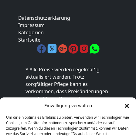
Datenschutzerklärung
Impressum
Kategorien
Startseite
* Alle Preise werden regelmäßig
aktualisiert werden. Trotz
sorgfältiger Pflege kann es
vorkommen, dass Preisänderungen
oder Fehler auftreten. Der
Einwilligung verwalten
endgültige Preis sowie die
Verfügbarkeit des Produkts sind
Um dir ein optimales Erlebnis zu bieten, verwenden wir Technologien wie
ausschließlich im jeweiligen Online-
Cookies, um Geräteinformationen zu speichern und/oder darauf
Shop des Anbieters verbindlich. Bitte
zuzugreifen. Wenn du diesen Technologien zustimmst, können wir Daten
wie das Surfverhalten oder eindeutige IDs auf dieser Website
überprüfe den Preis vor dem Kauf