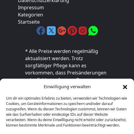
Datenschutzerklärung
Impressum
Kategorien
Startseite
* Alle Preise werden regelmäßig
aktualisiert werden. Trotz
sorgfältiger Pflege kann es
vorkommen, dass Preisänderungen
oder Fehler auftreten. Der
Einwilligung verwalten
endgültige Preis sowie die
Verfügbarkeit des Produkts sind
Um dir ein optimales Erlebnis zu bieten, verwenden wir Technologien wie
ausschließlich im jeweiligen Online-
Cookies, um Geräteinformationen zu speichern und/oder darauf
Shop des Anbieters verbindlich. Bitte
zuzugreifen. Wenn du diesen Technologien zustimmst, können wir Daten
wie das Surfverhalten oder eindeutige IDs auf dieser Website
überprüfe den Preis vor dem Kauf
verarbeiten. Wenn du deine Einwillligung nicht erteilst oder zurückziehst,
direkt beim Händler.
können bestimmte Merkmale und Funktionen beeinträchtigt werden.