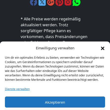
* Alle Preise werden regelmäßig
aktualisiert werden. Trotz
sorgfältiger Pflege kann es
vorkommen, dass Preisänderungen
oder Fehler auftreten. Der
Einwilligung verwalten
endgültige Preis sowie die
Verfügbarkeit des Produkts sind
Um dir ein optimales Erlebnis zu bieten, verwenden wir Technologien wie
ausschließlich im jeweiligen Online-
Cookies, um Geräteinformationen zu speichern und/oder darauf
Shop des Anbieters verbindlich. Bitte
zuzugreifen. Wenn du diesen Technologien zustimmst, können wir Daten
wie das Surfverhalten oder eindeutige IDs auf dieser Website
überprüfe den Preis vor dem Kauf
verarbeiten. Wenn du deine Einwillligung nicht erteilst oder zurückziehst,
direkt beim Händler.
können bestimmte Merkmale und Funktionen beeinträchtigt werden.
Dienste verwalten
Akzeptieren
© 2026 Geschenkideen-1a.de. Alle Rechte