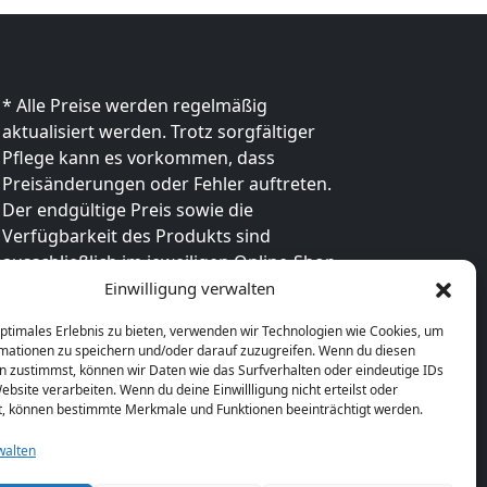
* Alle Preise werden regelmäßig
aktualisiert werden. Trotz sorgfältiger
Pflege kann es vorkommen, dass
Preisänderungen oder Fehler auftreten.
Der endgültige Preis sowie die
Verfügbarkeit des Produkts sind
ausschließlich im jeweiligen Online-Shop
des Anbieters verbindlich. Bitte
Einwilligung verwalten
überprüfe den Preis vor dem Kauf direkt
optimales Erlebnis zu bieten, verwenden wir Technologien wie Cookies, um
beim Händler.
mationen zu speichern und/oder darauf zuzugreifen. Wenn du diesen
n zustimmst, können wir Daten wie das Surfverhalten oder eindeutige IDs
ebsite verarbeiten. Wenn du deine Einwillligung nicht erteilst oder
t, können bestimmte Merkmale und Funktionen beeinträchtigt werden.
walten