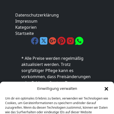
Datenschutzerklärung
Impressum
Kategorien
Startseite
* Alle Preise werden regelmäßig
aktualisiert werden. Trotz
sorgfältiger Pflege kann es
vorkommen, dass Preisänderungen
oder Fehler auftreten. Der
Einwilligung verwalten
endgültige Preis sowie die
Verfügbarkeit des Produkts sind
Um dir ein optimales Erlebnis zu bieten, verwenden wir Technologien wie
ausschließlich im jeweiligen Online-
Cookies, um Geräteinformationen zu speichern und/oder darauf
Shop des Anbieters verbindlich. Bitte
zuzugreifen. Wenn du diesen Technologien zustimmst, können wir Daten
wie das Surfverhalten oder eindeutige IDs auf dieser Website
überprüfe den Preis vor dem Kauf