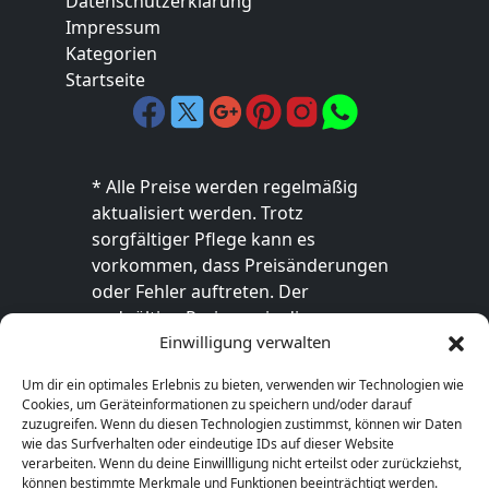
Datenschutzerklärung
Impressum
Kategorien
Startseite
* Alle Preise werden regelmäßig
aktualisiert werden. Trotz
sorgfältiger Pflege kann es
vorkommen, dass Preisänderungen
oder Fehler auftreten. Der
endgültige Preis sowie die
Einwilligung verwalten
Verfügbarkeit des Produkts sind
ausschließlich im jeweiligen Online-
Um dir ein optimales Erlebnis zu bieten, verwenden wir Technologien wie
Shop des Anbieters verbindlich. Bitte
Cookies, um Geräteinformationen zu speichern und/oder darauf
überprüfe den Preis vor dem Kauf
zuzugreifen. Wenn du diesen Technologien zustimmst, können wir Daten
wie das Surfverhalten oder eindeutige IDs auf dieser Website
direkt beim Händler.
verarbeiten. Wenn du deine Einwillligung nicht erteilst oder zurückziehst,
können bestimmte Merkmale und Funktionen beeinträchtigt werden.