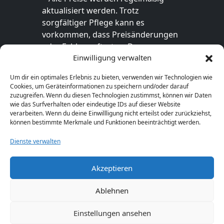
aktualisiert werden. Trotz
sorgfältiger Pflege kann es
vorkommen, dass Preisänderungen
oder Fehler auftreten. Der
Einwilligung verwalten
endgültige Preis sowie die
Verfügbarkeit des Produkts sind
Um dir ein optimales Erlebnis zu bieten, verwenden wir Technologien wie
ausschließlich im jeweiligen Online-
Cookies, um Geräteinformationen zu speichern und/oder darauf
Shop des Anbieters verbindlich. Bitte
zuzugreifen. Wenn du diesen Technologien zustimmst, können wir Daten
wie das Surfverhalten oder eindeutige IDs auf dieser Website
überprüfe den Preis vor dem Kauf
verarbeiten. Wenn du deine Einwillligung nicht erteilst oder zurückziehst,
direkt beim Händler.
können bestimmte Merkmale und Funktionen beeinträchtigt werden.
Dienste verwalten
Akzeptieren
© 2026 Geschenkideen-1a.de. Alle Rechte
vorbehalten.
Ablehnen
Einstellungen ansehen