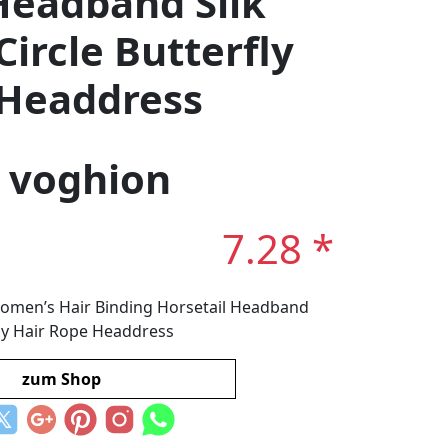
Headband Silk
Circle Butterfly
 Headdress
: voghion
7.28 *
men’s Hair Binding Horsetail Headband
rfly Hair Rope Headdress
zum Shop