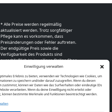
* Alle Preise werden regelmäßig
aktualisiert werden. Trotz sorgfältiger
Pflege kann es vorkommen, dass
Preisänderungen oder Fehler auftreten.
Der endgültige Preis sowie die
Verfügbarkeit des Produkts sind
ausschließlich im jeweiligen Online-Shop
des Anbieters verbindlich. Bitte
Einwilligung verwalten
überprüfe den Preis vor dem Kauf direkt
optimales Erlebnis zu bieten, verwenden wir Technologien wie Cookies, um
beim Händler.
mationen zu speichern und/oder darauf zuzugreifen. Wenn du diesen
n zustimmst, können wir Daten wie das Surfverhalten oder eindeutige IDs
ebsite verarbeiten. Wenn du deine Einwillligung nicht erteilst oder
t, können bestimmte Merkmale und Funktionen beeinträchtigt werden.
walten