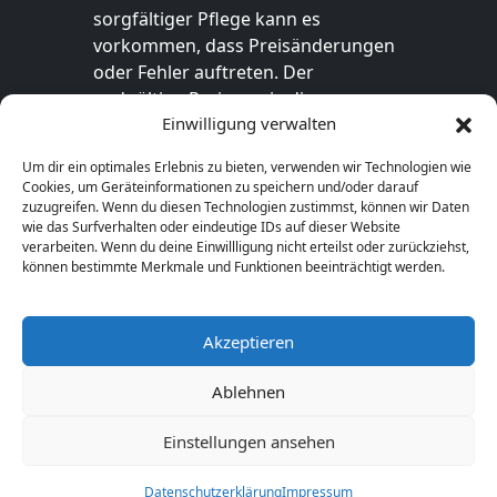
sorgfältiger Pflege kann es
vorkommen, dass Preisänderungen
oder Fehler auftreten. Der
endgültige Preis sowie die
Einwilligung verwalten
Verfügbarkeit des Produkts sind
ausschließlich im jeweiligen Online-
Um dir ein optimales Erlebnis zu bieten, verwenden wir Technologien wie
Shop des Anbieters verbindlich. Bitte
Cookies, um Geräteinformationen zu speichern und/oder darauf
überprüfe den Preis vor dem Kauf
zuzugreifen. Wenn du diesen Technologien zustimmst, können wir Daten
wie das Surfverhalten oder eindeutige IDs auf dieser Website
direkt beim Händler.
verarbeiten. Wenn du deine Einwillligung nicht erteilst oder zurückziehst,
können bestimmte Merkmale und Funktionen beeinträchtigt werden.
Akzeptieren
© 2026 Geschenkideen-1a.de. Alle Rechte
vorbehalten.
Ablehnen
Einstellungen ansehen
Datenschutzerklärung
Impressum