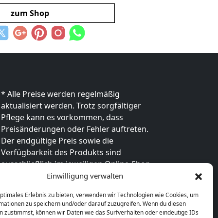
zum Shop
* Alle Preise werden regelmäßig
aktualisiert werden. Trotz sorgfältiger
Pflege kann es vorkommen, dass
Preisänderungen oder Fehler auftreten.
Der endgültige Preis sowie die
Verfügbarkeit des Produkts sind
ausschließlich im jeweiligen Online-Shop
des Anbieters verbindlich. Bitte
Einwilligung verwalten
überprüfe den Preis vor dem Kauf direkt
optimales Erlebnis zu bieten, verwenden wir Technologien wie Cookies, um
beim Händler.
mationen zu speichern und/oder darauf zuzugreifen. Wenn du diesen
n zustimmst, können wir Daten wie das Surfverhalten oder eindeutige IDs