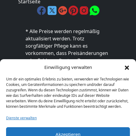
Startseite
* Alle Preise werden regelmäßig
aktualisiert werden. Trotz
sorgfältiger Pflege kann es
vorkommen, dass Preisänderungen
oder Fehler auftreten. Der
Einwilligung verwalten
endgültige Preis sowie die
Verfügbarkeit des Produkts sind
Um dir ein optimales Erlebnis zu bieten, verwenden wir Technologien wie
ausschließlich im jeweiligen Online-
Cookies, um Geräteinformationen zu speichern und/oder darauf
Shop des Anbieters verbindlich. Bitte
zuzugreifen. Wenn du diesen Technologien zustimmst, können wir Daten
wie das Surfverhalten oder eindeutige IDs auf dieser Website
überprüfe den Preis vor dem Kauf
verarbeiten. Wenn du deine Einwillligung nicht erteilst oder zurückziehst,
direkt beim Händler.
können bestimmte Merkmale und Funktionen beeinträchtigt werden.
Dienste verwalten
Akzeptieren