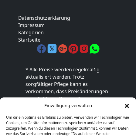
Datenschutzerklärung
Impressum
Kategorien
Startseite
* Alle Preise werden regelmäßig
aktualisiert werden. Trotz
sorgfältiger Pflege kann es
vorkommen, dass Preisänderungen
oder Fehler auftreten. Der
Einwilligung verwalten
endgültige Preis sowie die
Verfügbarkeit des Produkts sind
Um dir ein optimales Erlebnis zu bieten, verwenden wir Technologien wie
ausschließlich im jeweiligen Online-
Cookies, um Geräteinformationen zu speichern und/oder darauf
Shop des Anbieters verbindlich. Bitte
zuzugreifen. Wenn du diesen Technologien zustimmst, können wir Daten
wie das Surfverhalten oder eindeutige IDs auf dieser Website
überprüfe den Preis vor dem Kauf