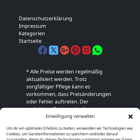
Datenschutzerklärung
Impressum
Kategorien
Startseite
* Alle Preise werden regelmäßig
aktualisiert werden. Trotz
sorgfältiger Pflege kann es
vorkommen, dass Preisänderungen
oder Fehler auftreten. Der
endgültige Preis sowie die
Einwilligung verwalten
Verfügbarkeit des Produkts sind
ausschließlich im jeweiligen Online-
Um dir ein optimales Erlebnis zu bieten, verwenden wir Technologien wie
Shop des Anbieters verbindlich. Bitte
Cookies, um Geräteinformationen zu speichern und/oder darauf
überprüfe den Preis vor dem Kauf
zuzugreifen. Wenn du diesen Technologien zustimmst, können wir Daten