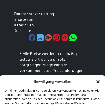
Datenschutzerklärung
Impressum
Kategorien
Startseite
* Alle Preise werden regelmäßig
aktualisiert werden. Trotz
sorgfältiger Pflege kann es
vorkommen, dass Preisänderungen
oder Fehler auftreten. Der
Einwilligung verwalten
endgültige Preis sowie die
Verfügbarkeit des Produkts sind
Um dir ein optimales Erlebnis zu bieten, verwenden wir Technologien wie
ausschließlich im jeweiligen Online-
Cookies, um Geräteinformationen zu speichern und/oder darauf
Shop des Anbieters verbindlich. Bitte
zuzugreifen. Wenn du diesen Technologien zustimmst, können wir Daten
wie das Surfverhalten oder eindeutige IDs auf dieser Website
überprüfe den Preis vor dem Kauf