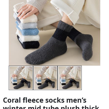
Coral fleece socks men’s
winter mid tube plush thick