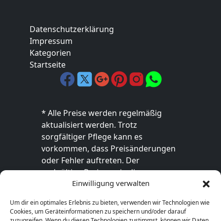
Datenschutzerklärung
Impressum
Kategorien
Startseite
* Alle Preise werden regelmäßig
aktualisiert werden. Trotz
sorgfältiger Pflege kann es
vorkommen, dass Preisänderungen
oder Fehler auftreten. Der
endgültige Preis sowie die
Einwilligung verwalten
Verfügbarkeit des Produkts sind
ausschließlich im jeweiligen Online-
Um dir ein optimales Erlebnis zu bieten, verwenden wir Technologien wie
Shop des Anbieters verbindlich. Bitte
Cookies, um Geräteinformationen zu speichern und/oder darauf
überprüfe den Preis vor dem Kauf
zuzugreifen. Wenn du diesen Technologien zustimmst, können wir Daten