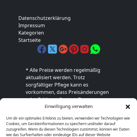
Datenschutzerklärung
Impressum
Kategorien
Startseite
* Alle Preise werden regelmäßig
aktualisiert werden. Trotz
sorgfältiger Pflege kann es
vorkommen, dass Preisänderungen
oder Fehler auftreten. Der
Einwilligung verwalten
endgültige Preis sowie die
Verfügbarkeit des Produkts sind
Um dir ein optimales Erlebnis zu bieten, verwenden wir Technologien wie
ausschließlich im jeweiligen Online-
Cookies, um Geräteinformationen zu speichern und/oder darauf
Shop des Anbieters verbindlich. Bitte
zuzugreifen. Wenn du diesen Technologien zustimmst, können wir Daten
wie das Surfverhalten oder eindeutige IDs auf dieser Website
überprüfe den Preis vor dem Kauf