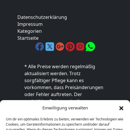
Datenschutzerklärung
Impressum
Kategorien
Startseite
* Alle Preise werden regelmäßig
aktualisiert werden. Trotz
sorgfältiger Pflege kann es
vorkommen, dass Preisänderungen
oder Fehler auftreten. Der
endgültige Preis sowie die
Einwilligung verwalten
Verfügbarkeit des Produkts sind
ausschließlich im jeweiligen Online-
Um dir ein optimales Erlebnis zu bieten, verwenden wir Technologien wie
Shop des Anbieters verbindlich. Bitte
Cookies, um Geräteinformationen zu speichern und/oder darauf
überprüfe den Preis vor dem Kauf
zuzugreifen. Wenn du diesen Technologien zustimmst, können wir Daten