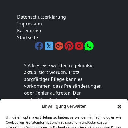
Datenschutzerklärung
Impressum
Kategorien
Startseite
* Alle Preise werden regelmäßig
aktualisiert werden. Trotz
sorgfältiger Pflege kann es
vorkommen, dass Preisänderungen
oder Fehler auftreten. Der
endgültige Preis sowie die
Einwilligung verwalten
Verfügbarkeit des Produkts sind
ausschließlich im jeweiligen Online-
Um dir ein optimales Erlebnis zu bieten, verwenden wir Technologien wie
Shop des Anbieters verbindlich. Bitte
Cookies, um Geräteinformationen zu speichern und/oder darauf
überprüfe den Preis vor dem Kauf
zuzugreifen. Wenn du diesen Technologien zustimmst, können wir Daten