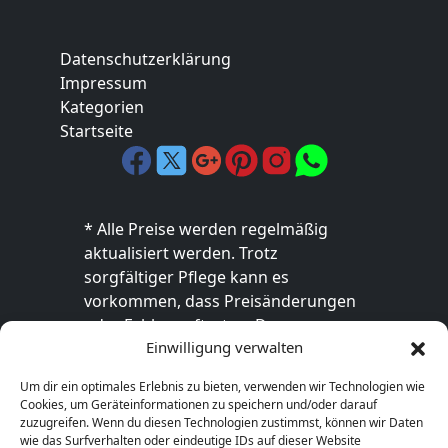
Datenschutzerklärung
Impressum
Kategorien
Startseite
* Alle Preise werden regelmäßig
aktualisiert werden. Trotz
sorgfältiger Pflege kann es
vorkommen, dass Preisänderungen
oder Fehler auftreten. Der
Einwilligung verwalten
endgültige Preis sowie die
Verfügbarkeit des Produkts sind
Um dir ein optimales Erlebnis zu bieten, verwenden wir Technologien wie
ausschließlich im jeweiligen Online-
Cookies, um Geräteinformationen zu speichern und/oder darauf
Shop des Anbieters verbindlich. Bitte
zuzugreifen. Wenn du diesen Technologien zustimmst, können wir Daten
wie das Surfverhalten oder eindeutige IDs auf dieser Website
überprüfe den Preis vor dem Kauf