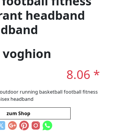
football fitness
irant headband
adband
: voghion
8.06 *
outdoor running basketball football fitness
nisex headband
zum Shop