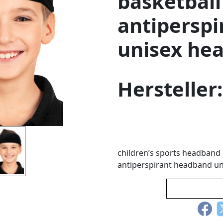
basketball 
antipersp
unisex he
Hersteller
children’s sports headband 
antiperspirant headband u