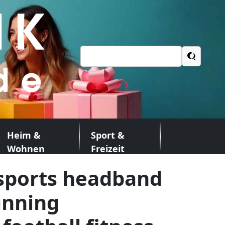
Suchen
nach:
Heim &
Sport &
Wohnen
Freizeit
 sports headband
unning