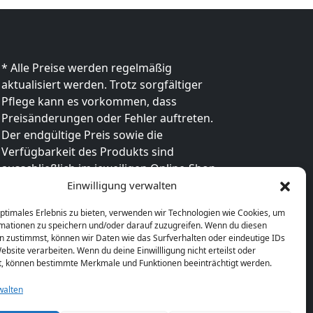
* Alle Preise werden regelmäßig
aktualisiert werden. Trotz sorgfältiger
Pflege kann es vorkommen, dass
Preisänderungen oder Fehler auftreten.
Der endgültige Preis sowie die
Verfügbarkeit des Produkts sind
ausschließlich im jeweiligen Online-Shop
des Anbieters verbindlich. Bitte
Einwilligung verwalten
überprüfe den Preis vor dem Kauf direkt
optimales Erlebnis zu bieten, verwenden wir Technologien wie Cookies, um
beim Händler.
mationen zu speichern und/oder darauf zuzugreifen. Wenn du diesen
n zustimmst, können wir Daten wie das Surfverhalten oder eindeutige IDs
ebsite verarbeiten. Wenn du deine Einwillligung nicht erteilst oder
t, können bestimmte Merkmale und Funktionen beeinträchtigt werden.
walten