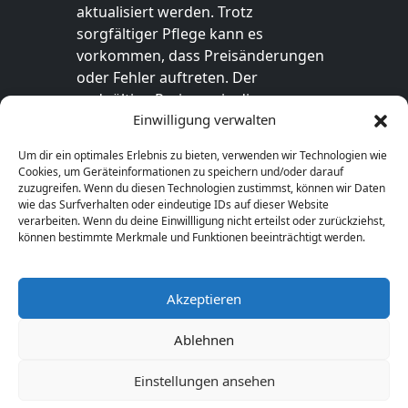
aktualisiert werden. Trotz
sorgfältiger Pflege kann es
vorkommen, dass Preisänderungen
oder Fehler auftreten. Der
endgültige Preis sowie die
Einwilligung verwalten
Verfügbarkeit des Produkts sind
ausschließlich im jeweiligen Online-
Um dir ein optimales Erlebnis zu bieten, verwenden wir Technologien wie
Shop des Anbieters verbindlich. Bitte
Cookies, um Geräteinformationen zu speichern und/oder darauf
überprüfe den Preis vor dem Kauf
zuzugreifen. Wenn du diesen Technologien zustimmst, können wir Daten
wie das Surfverhalten oder eindeutige IDs auf dieser Website
direkt beim Händler.
verarbeiten. Wenn du deine Einwillligung nicht erteilst oder zurückziehst,
können bestimmte Merkmale und Funktionen beeinträchtigt werden.
Akzeptieren
© 2026 Geschenkideen-1a.de. Alle Rechte
vorbehalten.
Ablehnen
Einstellungen ansehen