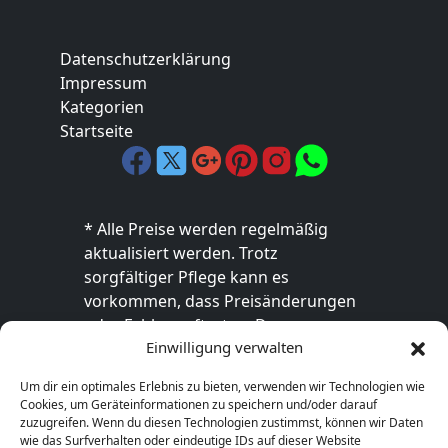
Datenschutzerklärung
Impressum
Kategorien
Startseite
* Alle Preise werden regelmäßig
aktualisiert werden. Trotz
sorgfältiger Pflege kann es
vorkommen, dass Preisänderungen
oder Fehler auftreten. Der
Einwilligung verwalten
endgültige Preis sowie die
Verfügbarkeit des Produkts sind
Um dir ein optimales Erlebnis zu bieten, verwenden wir Technologien wie
ausschließlich im jeweiligen Online-
Cookies, um Geräteinformationen zu speichern und/oder darauf
Shop des Anbieters verbindlich. Bitte
zuzugreifen. Wenn du diesen Technologien zustimmst, können wir Daten
wie das Surfverhalten oder eindeutige IDs auf dieser Website
überprüfe den Preis vor dem Kauf