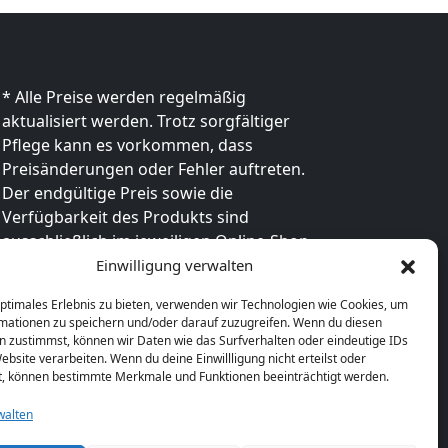
* Alle Preise werden regelmäßig
aktualisiert werden. Trotz sorgfältiger
Pflege kann es vorkommen, dass
Preisänderungen oder Fehler auftreten.
Der endgültige Preis sowie die
Verfügbarkeit des Produkts sind
ausschließlich im jeweiligen Online-Shop
des Anbieters verbindlich. Bitte
Einwilligung verwalten
überprüfe den Preis vor dem Kauf direkt
optimales Erlebnis zu bieten, verwenden wir Technologien wie Cookies, um
beim Händler.
mationen zu speichern und/oder darauf zuzugreifen. Wenn du diesen
n zustimmst, können wir Daten wie das Surfverhalten oder eindeutige IDs
ebsite verarbeiten. Wenn du deine Einwillligung nicht erteilst oder
t, können bestimmte Merkmale und Funktionen beeinträchtigt werden.
walten