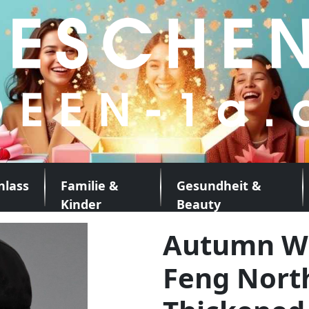
nlass
Familie &
Gesundheit &
Kinder
Beauty
Autumn Wi
Feng Nort