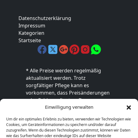
Datenschutzerklärung
Impressum
Kategorien
Startseite
* Alle Preise werden regelmäßig
aktualisiert werden. Trotz
sorgfältiger Pflege kann es
vorkommen, dass Preisänderungen
oder Fehler auftreten. Der
Einwilligung verwalten
endgültige Preis sowie die
Verfügbarkeit des Produkts sind
Um dir ein optimales Erlebnis zu bieten, verwenden wir Technologien wie
ausschließlich im jeweiligen Online-
Cookies, um Geräteinformationen zu speichern und/oder darauf
Shop des Anbieters verbindlich. Bitte
zuzugreifen. Wenn du diesen Technologien zustimmst, können wir Daten
wie das Surfverhalten oder eindeutige IDs auf dieser Website
überprüfe den Preis vor dem Kauf