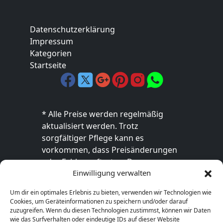
Datenschutzerklärung
Impressum
Kategorien
Startseite
* Alle Preise werden regelmäßig
aktualisiert werden. Trotz
sorgfältiger Pflege kann es
vorkommen, dass Preisänderungen
oder Fehler auftreten. Der
Einwilligung verwalten
endgültige Preis sowie die
Verfügbarkeit des Produkts sind
Um dir ein optimales Erlebnis zu bieten, verwenden wir Technologien wie
ausschließlich im jeweiligen Online-
Cookies, um Geräteinformationen zu speichern und/oder darauf
Shop des Anbieters verbindlich. Bitte
zuzugreifen. Wenn du diesen Technologien zustimmst, können wir Daten
wie das Surfverhalten oder eindeutige IDs auf dieser Website
überprüfe den Preis vor dem Kauf