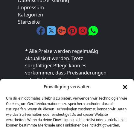
Datenschutzerklärung
Impressum
Kategorien
Startseite
* Alle Preise werden regelmäßig
aktualisiert werden. Trotz
sorgfältiger Pflege kann es
vorkommen, dass Preisänderungen
oder Fehler auftreten. Der
Einwilligung verwalten
endgültige Preis sowie die
Verfügbarkeit des Produkts sind
Um dir ein optimales Erlebnis zu bieten, verwenden wir Technologien wie
ausschließlich im jeweiligen Online-
Cookies, um Geräteinformationen zu speichern und/oder darauf
Shop des Anbieters verbindlich. Bitte
zuzugreifen. Wenn du diesen Technologien zustimmst, können wir Daten
wie das Surfverhalten oder eindeutige IDs auf dieser Website
überprüfe den Preis vor dem Kauf
verarbeiten. Wenn du deine Einwillligung nicht erteilst oder zurückziehst,
direkt beim Händler.
können bestimmte Merkmale und Funktionen beeinträchtigt werden.