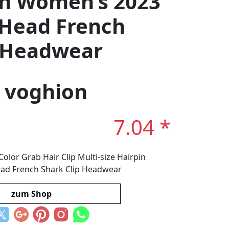
in Women’s 2023
Head French
p Headwear
: voghion
7.04 *
olor Grab Hair Clip Multi-size Hairpin
ad French Shark Clip Headwear
zum Shop