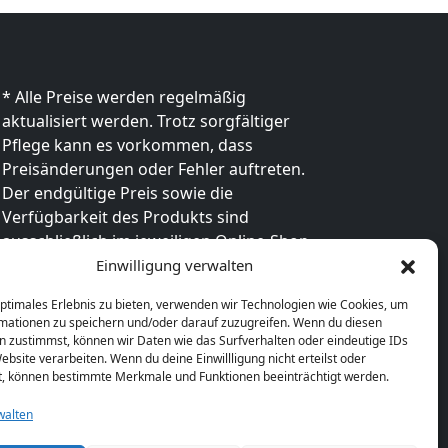
* Alle Preise werden regelmäßig
aktualisiert werden. Trotz sorgfältiger
Pflege kann es vorkommen, dass
Preisänderungen oder Fehler auftreten.
Der endgültige Preis sowie die
Verfügbarkeit des Produkts sind
ausschließlich im jeweiligen Online-Shop
des Anbieters verbindlich. Bitte
Einwilligung verwalten
überprüfe den Preis vor dem Kauf direkt
optimales Erlebnis zu bieten, verwenden wir Technologien wie Cookies, um
beim Händler.
mationen zu speichern und/oder darauf zuzugreifen. Wenn du diesen
n zustimmst, können wir Daten wie das Surfverhalten oder eindeutige IDs
ebsite verarbeiten. Wenn du deine Einwillligung nicht erteilst oder
t, können bestimmte Merkmale und Funktionen beeinträchtigt werden.
walten