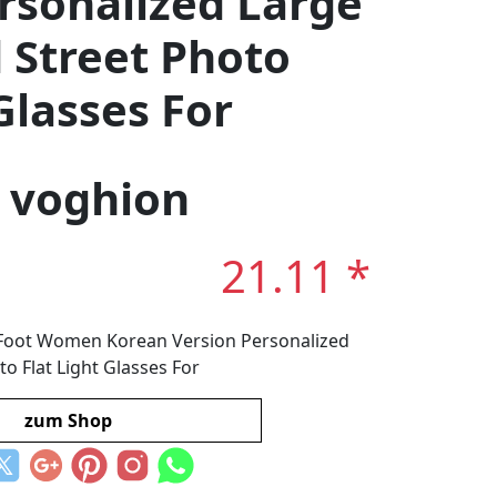
rsonalized Large
 Street Photo
Glasses For
: voghion
21.11 *
t Foot Women Korean Version Personalized
o Flat Light Glasses For
zum Shop