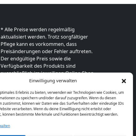
* Alle Preise werden regelmäßig
aktualisiert werden. Trotz sorgfältiger
Pflege kann es vorkommen, dass
Preisänderungen oder Fehler auftreten.
Der endgültige Preis sowie die
Verfügbarkeit des Produkts sind
ausschließlich im jeweiligen Online-Shop
des Anbieters verbindlich. Bitte
Einwilligung verwalten
überprüfe den Preis vor dem Kauf direkt
optimales Erlebnis zu bieten, verwenden wir Technologien wie Cookies, um
beim Händler.
mationen zu speichern und/oder darauf zuzugreifen. Wenn du diesen
n zustimmst, können wir Daten wie das Surfverhalten oder eindeutige IDs
ebsite verarbeiten. Wenn du deine Einwillligung nicht erteilst oder
t, können bestimmte Merkmale und Funktionen beeinträchtigt werden.
walten