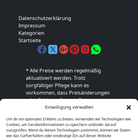
Datenschutzerklärung
Impressum
Kategorien
Startseite
* Alle Preise werden regelmäßig
aktualisiert werden. Trotz
sorgfältiger Pflege kann es
vorkommen, dass Preisänderungen
oder Fehler auftreten. Der
Einwilligung verwalten
endgültige Preis sowie die
Verfügbarkeit des Produkts sind
Um dir ein optimales Erlebnis zu bieten, verwenden wir Technologien wie
ausschließlich im jeweiligen Online-
Cookies, um Geräteinformationen zu speichern und/oder darauf
Shop des Anbieters verbindlich. Bitte
zuzugreifen. Wenn du diesen Technologien zustimmst, können wir Daten
wie das Surfverhalten oder eindeutige IDs auf dieser Website
überprüfe den Preis vor dem Kauf