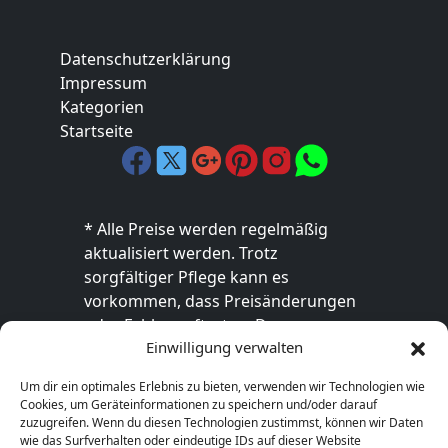
Datenschutzerklärung
Impressum
Kategorien
Startseite
* Alle Preise werden regelmäßig
aktualisiert werden. Trotz
sorgfältiger Pflege kann es
vorkommen, dass Preisänderungen
oder Fehler auftreten. Der
Einwilligung verwalten
endgültige Preis sowie die
Verfügbarkeit des Produkts sind
Um dir ein optimales Erlebnis zu bieten, verwenden wir Technologien wie
ausschließlich im jeweiligen Online-
Cookies, um Geräteinformationen zu speichern und/oder darauf
Shop des Anbieters verbindlich. Bitte
zuzugreifen. Wenn du diesen Technologien zustimmst, können wir Daten
wie das Surfverhalten oder eindeutige IDs auf dieser Website
überprüfe den Preis vor dem Kauf