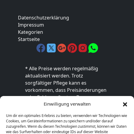
Datenschutzerklärung
Impressum
Kategorien
Startseite
* Alle Preise werden regelmäßig
aktualisiert werden. Trotz
sorgfältiger Pflege kann es
vorkommen, dass Preisänderungen
oder Fehler auftreten. Der
Einwilligung verwalten
endgültige Preis sowie die
Verfügbarkeit des Produkts sind
Um dir ein optimales Erlebnis zu bieten, verwenden wir Technologien wie
ausschließlich im jeweiligen Online-
Cookies, um Geräteinformationen zu speichern und/oder darauf
Shop des Anbieters verbindlich. Bitte
zuzugreifen. Wenn du diesen Technologien zustimmst, können wir Daten
wie das Surfverhalten oder eindeutige IDs auf dieser Website
überprüfe den Preis vor dem Kauf